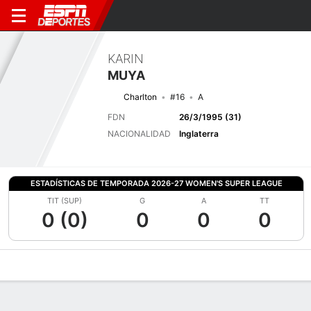
KARIN
MUYA
Charlton
#16
A
FDN
26/3/1995 (31)
NACIONALIDAD
Inglaterra
ESTADÍSTICAS DE TEMPORADA 2026-27 WOMEN'S SUPER LEAGUE
TIT (SUP)
G
A
TT
0 (0)
0
0
0
Perfil de Jugador
Bio
Noticias
Partidos
Estadísticas