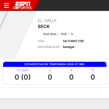
EL HADJI
SECK
KAA Gent
#59
A
FDN
14/1/2007 (19)
NACIONALIDAD
Senegal
ESTADÍSTICAS DE TEMPORADA 2026-27 1BEL
TIT (SUP)
G
A
TT
0 (0)
0
0
0
Perfil de Jugador
Bio
Noticias
Partidos
Estadísticas