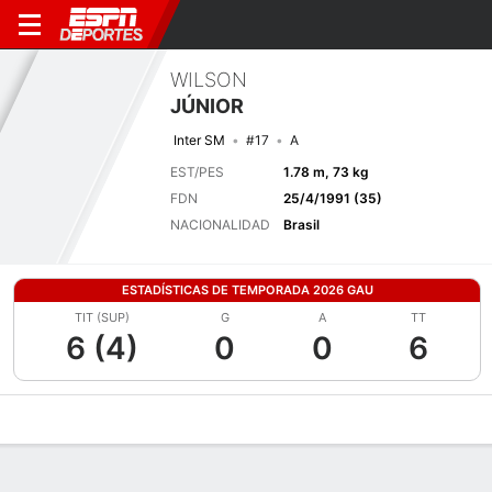
WILSON
JÚNIOR
Inter SM
#17
A
EST/PES
1.78 m, 73 kg
FDN
25/4/1991 (35)
NACIONALIDAD
Brasil
ESTADÍSTICAS DE TEMPORADA 2026 GAU
TIT (SUP)
G
A
TT
6 (4)
0
0
6
Perfil de Jugador
Bio
Noticias
Partidos
Estadísticas