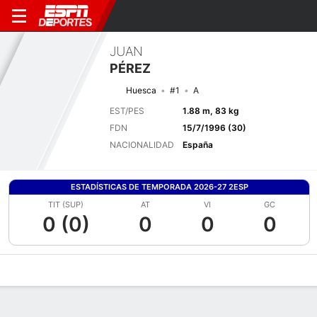
JUAN
PÉREZ
Huesca
#1
A
EST/PES
1.88 m, 83 kg
FDN
15/7/1996 (30)
NACIONALIDAD
España
ESTADÍSTICAS DE TEMPORADA 2026-27 2ESP
TIT (SUP)
AT
VI
GC
0 (0)
0
0
0
Perfil de Jugador
Bio
Noticias
Partidos
Estadísticas