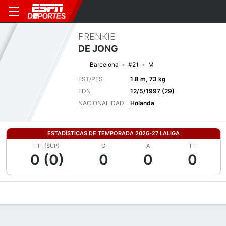
FRENKIE
DE JONG
Barcelona
#21
M
EST/PES
1.8 m, 73 kg
FDN
12/5/1997 (29)
NACIONALIDAD
Holanda
ESTADÍSTICAS DE TEMPORADA 2026-27 LALIGA
TIT (SUP)
G
A
TT
0 (0)
0
0
0
Perfil de Jugador
Bio
Noticias
Partidos
Estadísticas