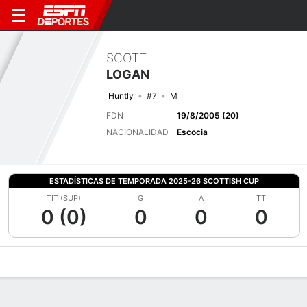
SCOTT
LOGAN
Huntly
#7
M
FDN
19/8/2005 (20)
NACIONALIDAD
Escocia
ESTADÍSTICAS DE TEMPORADA 2025-26 SCOTTISH CUP
TIT (SUP)
G
A
TT
0 (0)
0
0
0
Perfil de Jugador
Bio
Noticias
Partidos
Estadísticas