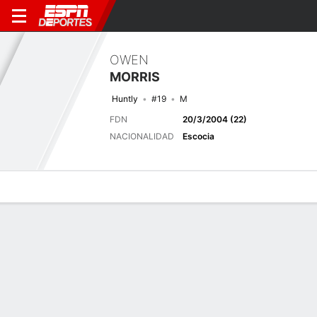
OWEN
MORRIS
Huntly
#19
M
FDN
20/3/2004 (22)
NACIONALIDAD
Escocia
Perfil de Jugador
Bio
Noticias
Partidos
Estadísticas
Últimas noticias
Ver Todo