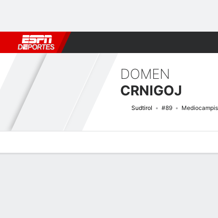
Fútbol
MLB
F. Americano
Básquetbol
WNBA
F1
Boxe
DOMEN
CRNIGOJ
Sudtirol
#89
Mediocampis
Perfil de Jugador
Bio
Noticias
Partidos
Estadísticas