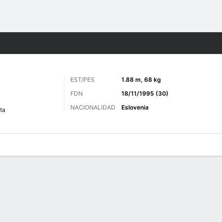
o
Más Deportes
EST/PES
1.88 m, 68 kg
FDN
18/11/1995 (30)
NACIONALIDAD
Eslovenia
ta