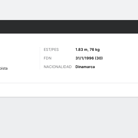
o
Más Deportes
EST/PES
1.83 m, 76 kg
FDN
31/1/1996 (30)
NACIONALIDAD
Dinamarca
ista