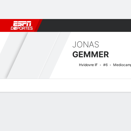
Fútbol
MLB
F. Americano
Básquetbol
WNBA
F1
Boxe
JONAS
GEMMER
Hvidovre IF
#6
Mediocamp
Perfil de Jugador
Bio
Noticias
Partidos
Estadísticas