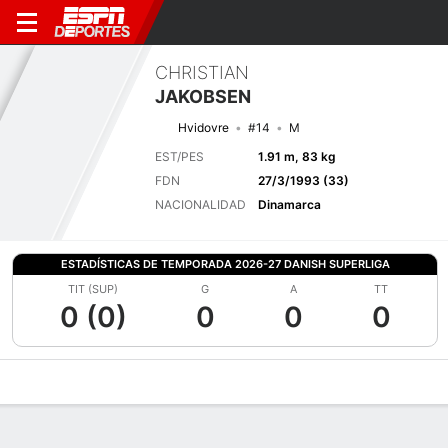
CHRISTIAN
JAKOBSEN
Hvidovre
#14
M
EST/PES
1.91 m, 83 kg
FDN
27/3/1993 (33)
NACIONALIDAD
Dinamarca
ESTADÍSTICAS DE TEMPORADA 2026-27 DANISH SUPERLIGA
TIT (SUP)
G
A
TT
0 (0)
0
0
0
Perfil de Jugador
Bio
Noticias
Partidos
Estadísticas