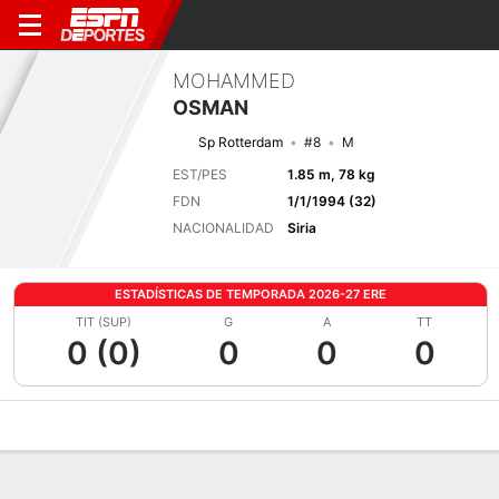
MOHAMMED
OSMAN
Sp Rotterdam
#8
M
EST/PES
1.85 m, 78 kg
FDN
1/1/1994 (32)
NACIONALIDAD
Siria
ESTADÍSTICAS DE TEMPORADA 2026-27 ERE
TIT (SUP)
G
A
TT
0 (0)
0
0
0
Perfil de Jugador
Bio
Noticias
Partidos
Estadísticas