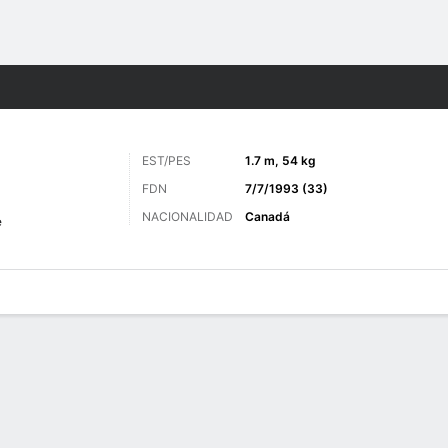
o
Más Deportes
EST/PES
1.7 m, 54 kg
FDN
7/7/1993 (33)
NACIONALIDAD
Canadá
e