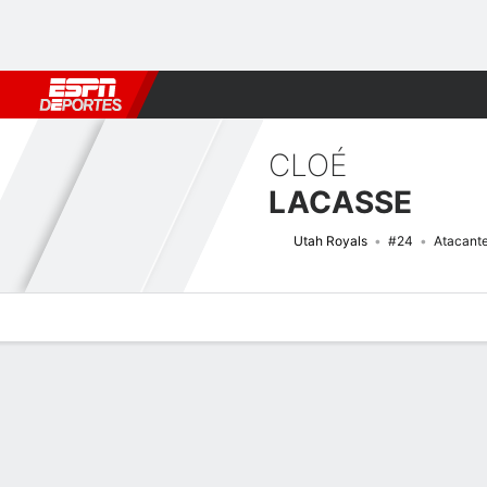
Fútbol
MLB
F. Americano
Básquetbol
WNBA
F1
Boxe
CLOÉ
LACASSE
Utah Royals
#24
Atacant
Perfil de Jugador
Bio
Noticias
Partidos
Estadísticas