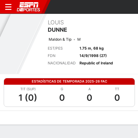
LOUIS
DUNNE
Maldon & Tip
M
EST/PES
1.75 m, 68 kg
FDN
14/9/1998 (27)
NACIONALIDAD
Republic of Ireland
ESTADÍSTICAS DE TEMPORADA 2025-26 FAC
TIT (SUP)
G
A
TT
1 (0)
0
0
0
Perfil de Jugador
Bio
Noticias
Partidos
Estadísticas