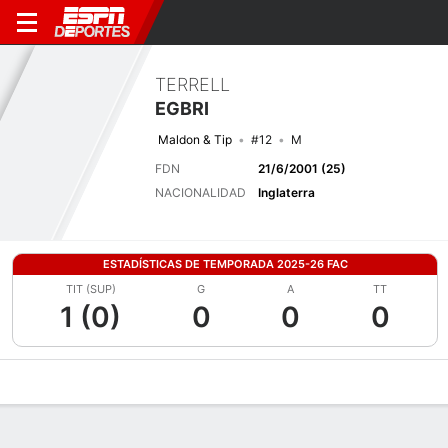
TERRELL
EGBRI
Maldon & Tip
#12
M
FDN
21/6/2001 (25)
NACIONALIDAD
Inglaterra
ESTADÍSTICAS DE TEMPORADA 2025-26 FAC
TIT (SUP)
G
A
TT
1 (0)
0
0
0
Perfil de Jugador
Bio
Noticias
Partidos
Estadísticas