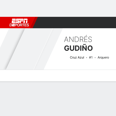
Fútbol
MLB
F. Americano
Básquetbol
WNBA
F1
Boxe
ANDRÉS
GUDIÑO
Cruz Azul
#1
Arquero
Perfil de Jugador
Bio
Noticias
Partidos
Estadísticas