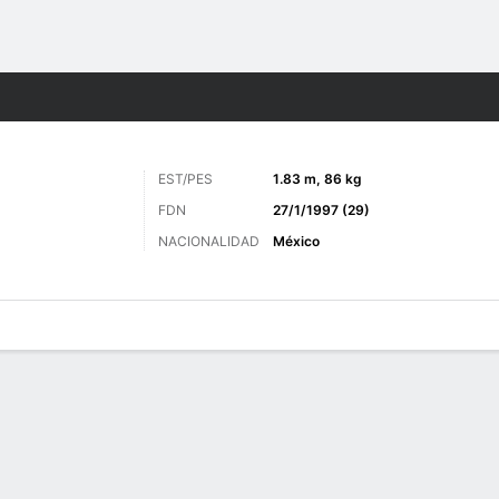
o
Más Deportes
EST/PES
1.83 m, 86 kg
FDN
27/1/1997 (29)
NACIONALIDAD
México