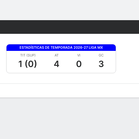
Watch
Juegos
ESTADÍSTICAS DE TEMPORADA 2026-27 LIGA MX
TIT (SUP)
AT
VI
GC
1 (0)
4
0
3