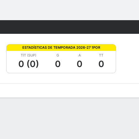
Watch
Juegos
ESTADÍSTICAS DE TEMPORADA 2026-27 1POR
TIT (SUP)
G
A
TT
0 (0)
0
0
0