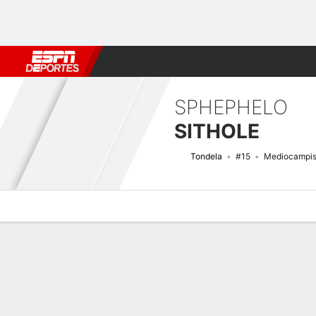
Fútbol
MLB
F. Americano
Básquetbol
WNBA
F1
Boxe
SPHEPHELO
SITHOLE
Tondela
#15
Mediocampis
Perfil de Jugador
Bio
Noticias
Partidos
Estadísticas