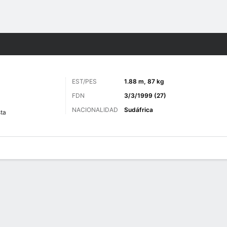
o
Más Deportes
EST/PES
1.88 m, 87 kg
FDN
3/3/1999 (27)
NACIONALIDAD
Sudáfrica
ta