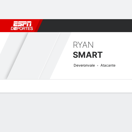
Fútbol
MLB
F. Americano
Básquetbol
WNBA
F1
Boxe
RYAN
SMART
Deveronvale
Atacante
Perfil de Jugador
Bio
Noticias
Partidos
Estadísticas