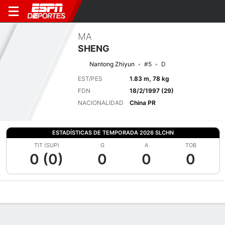
MA
SHENG
Nantong Zhiyun
#5
D
EST/PES
1.83 m, 78 kg
FDN
18/2/1997 (29)
NACIONALIDAD
China PR
ESTADÍSTICAS DE TEMPORADA 2026 SLCHN
TIT (SUP)
G
A
TOB
0 (0)
0
0
0
Perfil de Jugador
Bio
Noticias
Partidos
Estadísticas