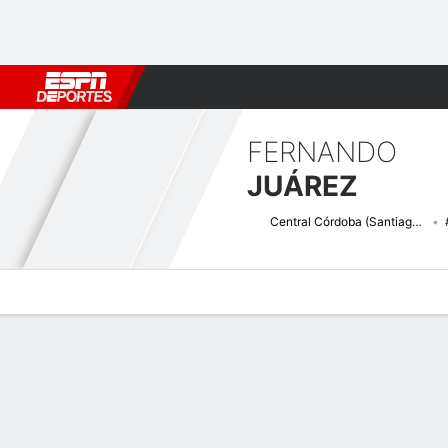
Fútbol
MLB
F. Americano
Básquetbol
WNBA
F1
Boxe
FERNANDO
JUÁREZ
Central Córdoba (Santiago del Estero)
Perfil de Jugador
Bio
Noticias
Partidos
Estadísticas