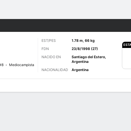
o
Más Deportes
EST/PES
1.78 m, 66 kg
EST
FDN
23/8/1998 (27)
NACIDO EN
Santiago del Estero,
Argentina
#8
Mediocampista
NACIONALIDAD
Argentina