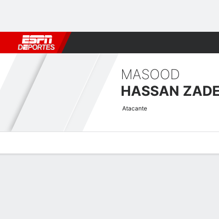
Fútbol
MLB
F. Americano
Básquetbol
WNBA
F1
Boxe
MASOOD
HASSAN ZAD
Atacante
Perfil de Jugador
Bio
Noticias
Partidos
Estadísticas