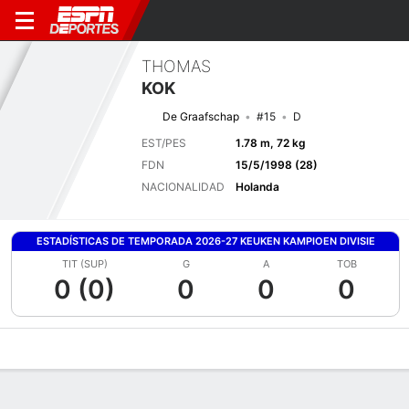
THOMAS
KOK
De Graafschap
#15
D
EST/PES
1.78 m, 72 kg
FDN
15/5/1998 (28)
NACIONALIDAD
Holanda
ESTADÍSTICAS DE TEMPORADA 2026-27 KEUKEN KAMPIOEN DIVISIE
TIT (SUP)
G
A
TOB
0 (0)
0
0
0
Perfil de Jugador
Bio
Noticias
Partidos
Estadísticas