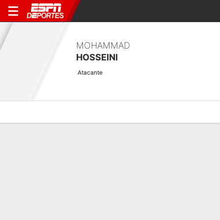
MOHAMMAD
HOSSEINI
Atacante
Perfil de Jugador
Bio
Noticias
Partidos
Estadísticas
Resumen
Sin información disponible