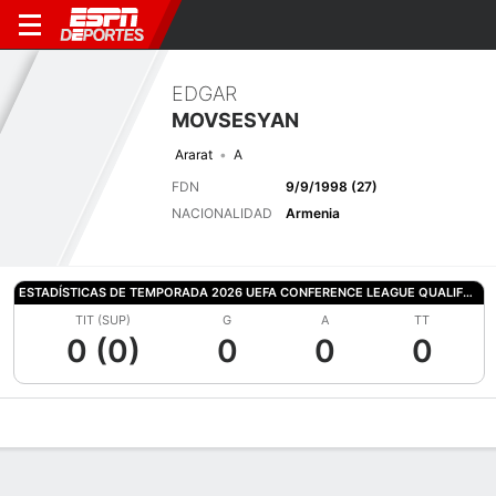
EDGAR
MOVSESYAN
Ararat
A
FDN
9/9/1998 (27)
NACIONALIDAD
Armenia
ESTADÍSTICAS DE TEMPORADA 2026 UEFA CONFERENCE LEAGUE QUALIFYING
TIT (SUP)
G
A
TT
0 (0)
0
0
0
Perfil de Jugador
Bio
Noticias
Partidos
Estadísticas