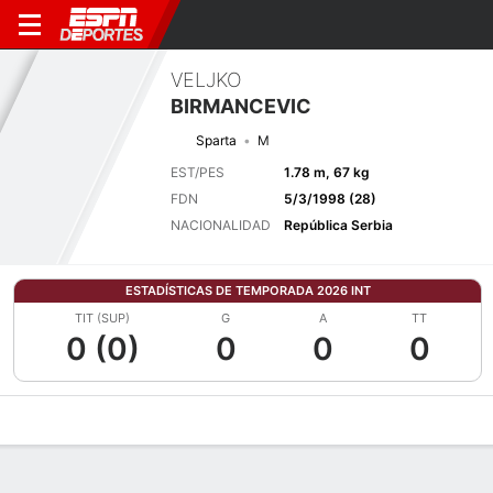
VELJKO
BIRMANCEVIC
Sparta
M
EST/PES
1.78 m, 67 kg
FDN
5/3/1998 (28)
NACIONALIDAD
República Serbia
ESTADÍSTICAS DE TEMPORADA 2026 INT
TIT (SUP)
G
A
TT
0 (0)
0
0
0
Perfil de Jugador
Bio
Noticias
Partidos
Estadísticas