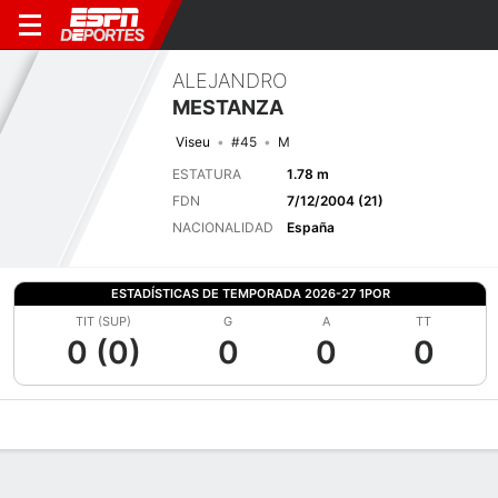
ALEJANDRO
MESTANZA
Viseu
#45
M
ESTATURA
1.78 m
FDN
7/12/2004 (21)
NACIONALIDAD
España
ESTADÍSTICAS DE TEMPORADA 2026-27 1POR
TIT (SUP)
G
A
TT
0 (0)
0
0
0
Perfil de Jugador
Bio
Noticias
Partidos
Estadísticas