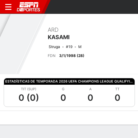
ARD
KASAMI
Struga
#19
M
FDN
3/1/1998 (28)
ESTADÍSTICAS DE TEMPORADA 2026 UEFA CHAMPIONS LEAGUE QUALIFYING
TIT (SUP)
G
A
TT
0 (0)
0
0
0
Perfil de Jugador
Bio
Noticias
Partidos
Estadísticas