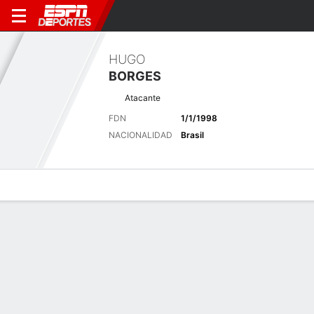
HUGO
BORGES
Atacante
FDN
1/1/1998
NACIONALIDAD
Brasil
Perfil de Jugador
Bio
Noticias
Partidos
Estadísticas
Últimas noticias
Ver Todo