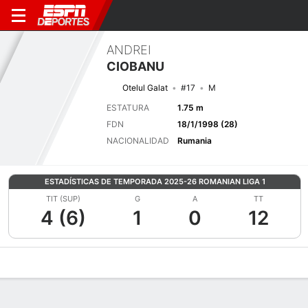
ANDREI
CIOBANU
Otelul Galat
#17
M
ESTATURA
1.75 m
FDN
18/1/1998 (28)
NACIONALIDAD
Rumania
ESTADÍSTICAS DE TEMPORADA 2025-26 ROMANIAN LIGA 1
TIT (SUP)
G
A
TT
4 (6)
1
0
12
Perfil de Jugador
Bio
Noticias
Partidos
Estadísticas