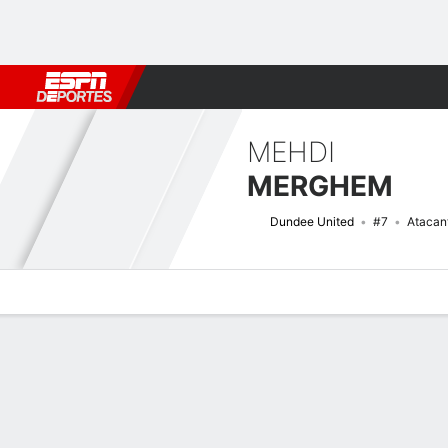
Fútbol
MLB
F. Americano
Básquetbol
WNBA
F1
Boxe
MEHDI
MERGHEM
Dundee United
#7
Atacan
Perfil de Jugador
Bio
Noticias
Partidos
Estadísticas