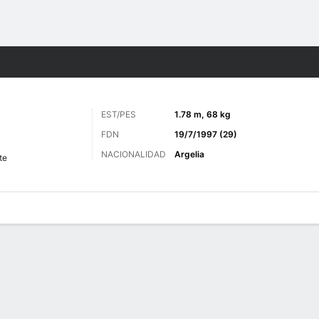
o
Más Deportes
EST/PES
1.78 m, 68 kg
FDN
19/7/1997 (29)
NACIONALIDAD
Argelia
te