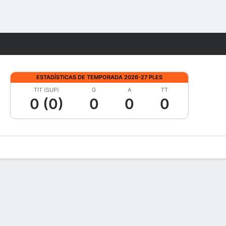
Watch
Juegos
ESTADÍSTICAS DE TEMPORADA 2026-27 PLES
TIT (SUP)
G
A
TT
0 (0)
0
0
0