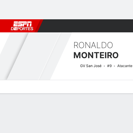
Fútbol
MLB
F. Americano
Básquetbol
WNBA
F1
Boxe
RONALDO
MONTEIRO
GV San José
#9
Atacante
Perfil de Jugador
Bio
Noticias
Partidos
Estadísticas