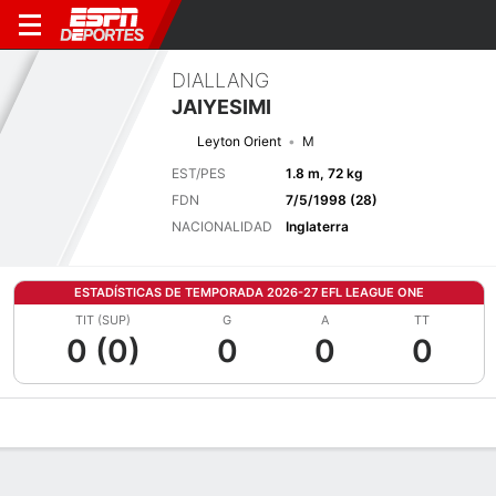
DIALLANG
JAIYESIMI
Leyton Orient
M
EST/PES
1.8 m, 72 kg
FDN
7/5/1998 (28)
NACIONALIDAD
Inglaterra
ESTADÍSTICAS DE TEMPORADA 2026-27 EFL LEAGUE ONE
TIT (SUP)
G
A
TT
0 (0)
0
0
0
Perfil de Jugador
Bio
Noticias
Partidos
Estadísticas