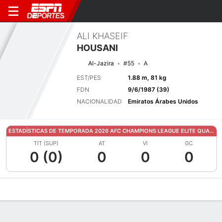
ALI KHASEIF
HOUSANI
Al-Jazira
#55
A
EST/PES
1.88 m, 81 kg
FDN
9/6/1987 (39)
NACIONALIDAD
Emiratos Árabes Unidos
ESTADÍSTICAS DE TEMPORADA 2026 AFC CHAMPIONS LEAGUE ELITE QUALIFYING
TIT (SUP)
AT
VI
GC
0 (0)
0
0
0
Perfil de Jugador
Bio
Noticias
Partidos
Estadísticas