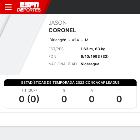
JASON
CORONEL
Diriangén
#14
M
EST/PES
1.63 m, 63 kg
FDN
6/10/1993 (32)
NACIONALIDAD
Nicaragua
ESTADÍSTICAS DE TEMPORADA 2022 CONCACAF LEAGUE
TIT (SUP)
G
A
TT
0 (0)
0
0
0
Perfil de Jugador
Bio
Noticias
Partidos
Estadísticas