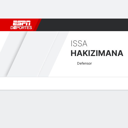
Fútbol
MLB
F. Americano
Básquetbol
WNBA
F1
Boxe
ISSA
HAKIZIMANA
Defensor
Perfil de Jugador
Bio
Noticias
Partidos
Estadísticas
Atajos Elim. Copa