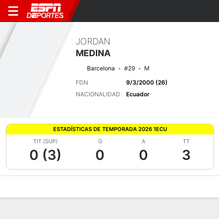
JORDAN
MEDINA
Barcelona
#29
M
FDN
9/3/2000 (26)
NACIONALIDAD
Ecuador
ESTADÍSTICAS DE TEMPORADA 2026 1ECU
TIT (SUP)
G
A
TT
0 (3)
0
0
3
Perfil de Jugador
Bio
Noticias
Partidos
Estadísticas