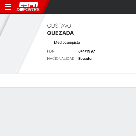
GUSTAVO
QUEZADA
Mediocampista
FDN
6/4/1997
NACIONALIDAD
Ecuador
Perfil de Jugador
Bio
Noticias
Partidos
Estadísticas
Últimas noticias
Ver Todo