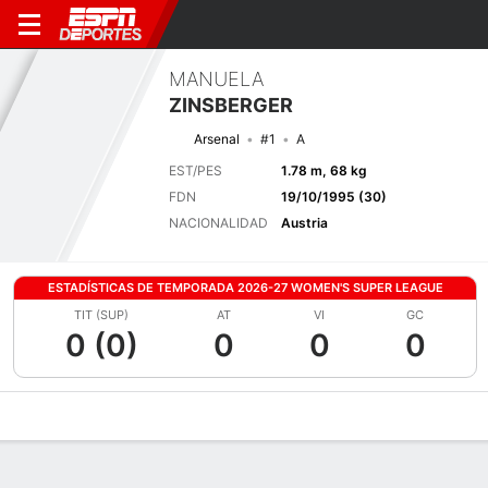
MANUELA
ZINSBERGER
Arsenal
#1
A
EST/PES
1.78 m, 68 kg
FDN
19/10/1995 (30)
NACIONALIDAD
Austria
ESTADÍSTICAS DE TEMPORADA 2026-27 WOMEN'S SUPER LEAGUE
TIT (SUP)
AT
VI
GC
0 (0)
0
0
0
Perfil de Jugador
Bio
Noticias
Partidos
Estadísticas