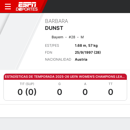
BARBARA
DUNST
Bayern
#28
M
EST/PES
1.68 m, 57 kg
FDN
25/9/1997 (28)
NACIONALIDAD
Austria
ESTADÍSTICAS DE TEMPORADA 2025-26 UEFA WOMEN'S CHAMPIONS LEAGUE
TIT (SUP)
G
A
TT
0 (0)
0
0
0
Perfil de Jugador
Bio
Noticias
Partidos
Estadísticas