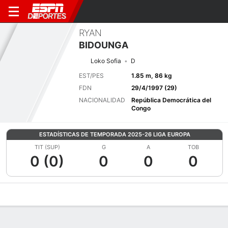
RYAN
BIDOUNGA
Loko Sofia
D
EST/PES
1.85 m, 86 kg
FDN
29/4/1997 (29)
NACIONALIDAD
República Democrática del
Congo
ESTADÍSTICAS DE TEMPORADA 2025-26 LIGA EUROPA
TIT (SUP)
G
A
TOB
0 (0)
0
0
0
Perfil de Jugador
Bio
Noticias
Partidos
Estadísticas