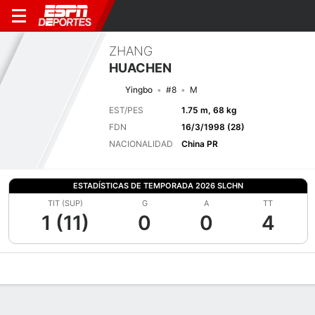
ZHANG
HUACHEN
Yingbo
#8
M
EST/PES
1.75 m, 68 kg
FDN
16/3/1998 (28)
NACIONALIDAD
China PR
ESTADÍSTICAS DE TEMPORADA 2026 SLCHN
TIT (SUP)
G
A
TT
1 (11)
0
0
4
Perfil de Jugador
Bio
Noticias
Partidos
Estadísticas