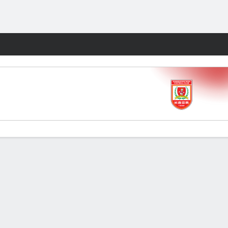
Watch
Juegos