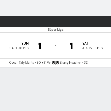
o
Más Deportes
Súper Liga
1
1
YUN
YAT
F
8-6-9
,
30 PTS
4-4-15
,
16 PTS
Oscar Taty Maritu - 90'+9' Pen
Zhang Huachen - 32'