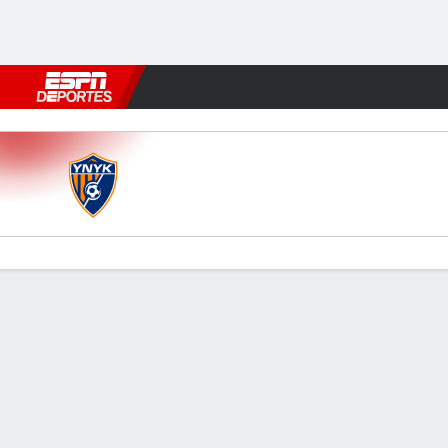
Fútbol
MLB
F. Americano
Básquetbol
WNBA
F1
Boxe
Yunnan v Changchun
Resumen
Comentario