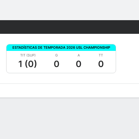
Watch
Juegos
ESTADÍSTICAS DE TEMPORADA 2026 USL CHAMPIONSHIP
TIT (SUP)
G
A
TT
1 (0)
0
0
0