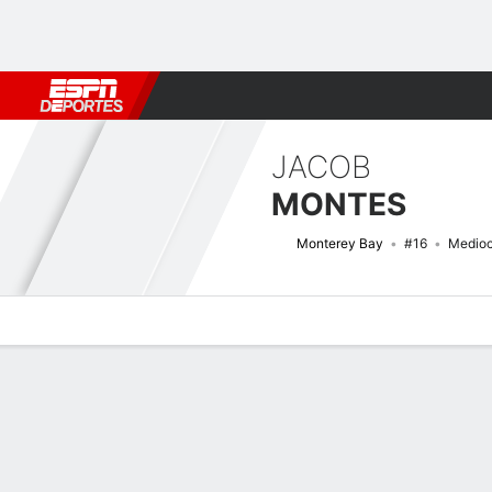
Fútbol
MLB
F. Americano
Básquetbol
WNBA
F1
Boxe
JACOB
MONTES
Monterey Bay
#16
Medioc
Perfil de Jugador
Bio
Noticias
Partidos
Estadísticas