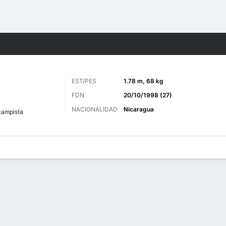
o
Más Deportes
EST/PES
1.78 m, 68 kg
FDN
20/10/1998 (27)
NACIONALIDAD
Nicaragua
ampista