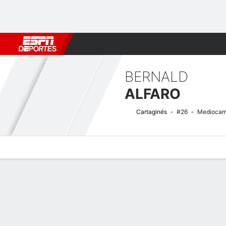
Fútbol
MLB
F. Americano
Básquetbol
WNBA
F1
Boxe
BERNALD
ALFARO
Cartaginés
#26
Mediocam
Perfil de Jugador
Bio
Noticias
Partidos
Estadísticas