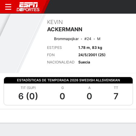
KEVIN
ACKERMANN
Brommapojkar
#24
M
EST/PES
1.78 m, 83 kg
FDN
24/5/2001 (25)
NACIONALIDAD
Suecia
ESTADÍSTICAS DE TEMPORADA 2026 SWEDISH ALLSVENSKAN
TIT (SUP)
G
A
TT
6 (0)
0
0
7
Perfil de Jugador
Bio
Noticias
Partidos
Estadísticas