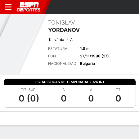
TONISLAV
YORDANOV
Kisvárda
A
ESTATURA
1.8 m
FDN
27/11/1998 (27)
NACIONALIDAD
Bulgaria
ESTADÍSTICAS DE TEMPORADA 2026 INT
TIT (SUP)
G
A
TT
0 (0)
0
0
0
Perfil de Jugador
Bio
Noticias
Partidos
Estadísticas