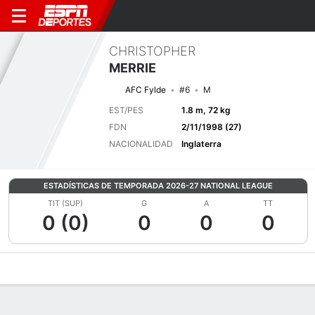
CHRISTOPHER
MERRIE
AFC Fylde
#6
M
EST/PES
1.8 m, 72 kg
FDN
2/11/1998 (27)
NACIONALIDAD
Inglaterra
ESTADÍSTICAS DE TEMPORADA 2026-27 NATIONAL LEAGUE
TIT (SUP)
G
A
TT
0 (0)
0
0
0
Perfil de Jugador
Bio
Noticias
Partidos
Estadísticas