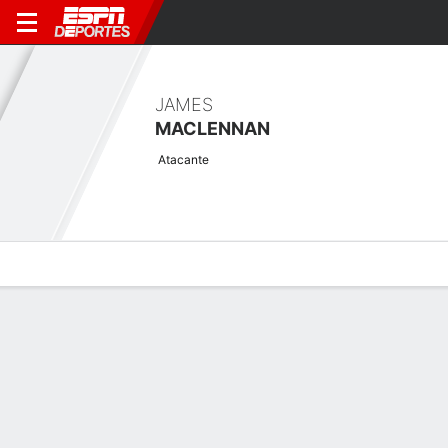
JAMES
MACLENNAN
Atacante
Perfil de Jugador
Bio
Noticias
Partidos
Estadísticas
Últimas noticias
Ver Todo