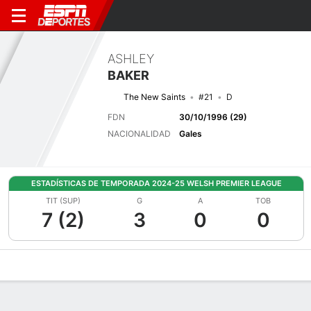
ASHLEY
BAKER
The New Saints
#21
D
FDN
30/10/1996 (29)
NACIONALIDAD
Gales
ESTADÍSTICAS DE TEMPORADA 2024-25 WELSH PREMIER LEAGUE
TIT (SUP)
G
A
TOB
7 (2)
3
0
0
Perfil de Jugador
Bio
Noticias
Partidos
Estadísticas