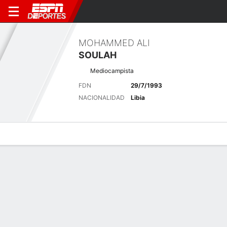
MOHAMMED ALI
SOULAH
Mediocampista
FDN
29/7/1993
NACIONALIDAD
Libia
Perfil de Jugador
Bio
Noticias
Partidos
Estadísticas
Últimas noticias
Ver Todo