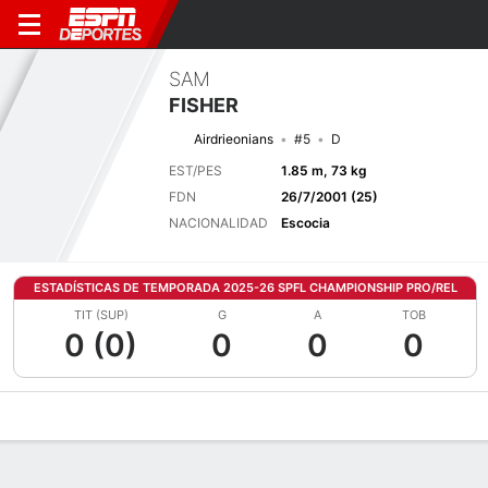
SAM
FISHER
Airdrieonians
#5
D
EST/PES
1.85 m, 73 kg
FDN
26/7/2001 (25)
NACIONALIDAD
Escocia
ESTADÍSTICAS DE TEMPORADA 2025-26 SPFL CHAMPIONSHIP PRO/REL
TIT (SUP)
G
A
TOB
0 (0)
0
0
0
Perfil de Jugador
Bio
Noticias
Partidos
Estadísticas